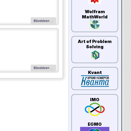
Wolfram
MathWorld
Bővebben …
Art of Problem
Solving
Bővebben …
Kvant
IMO
EGMO