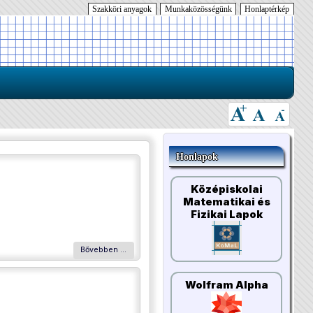
Szakköri anyagok
Munkaközösségünk
Honlaptérkép
Honlapok
Középiskolai
Matematikai és
Fizikai Lapok
Bővebben …
Wolfram Alpha