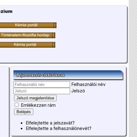
ázium
Bejelentkezés cikkíróknak
Felhasználói név
Jelszó
Jelszó megjelenítése
Emlékezzen rám
Belépés
Elfelejtette a jelszavát?
Elfelejtette a felhasználónevét?