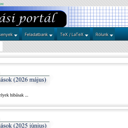
um
senyek
Feladatbank
TeX / LaTeX
Rólunk
yek hibásak ...