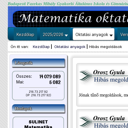
Budapesti Fazekas Mihály Gyakorló Általános Iskola és Gimnázi
Kezdőlap
2025/2026
Oktatási anyagok
Ver
Ön itt van:
Kezdőlap
Oktatási anyagok
Hibás megoldások
Látogatók
Összes:
14 079 089
Mai:
5 082
216.73.217.92
Jónak tűnő megoldások, mel
(IP: 216.73.217.92)
Honlapok
SULINET
Matematika