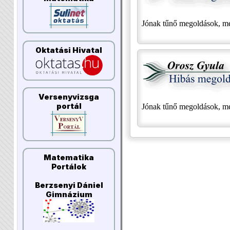
Jónak tűnő megoldások, mel
Oktatási Hivatal
Versenyvizsga
portál
Jónak tűnő megoldások, mel
Matematika
Portálok
Berzsenyi Dániel
Gimnázium