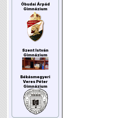
Óbudai Árpád
Gimnázium
Szent István
Gimnázium
Békásmegyeri
Veres Péter
Gimnázium