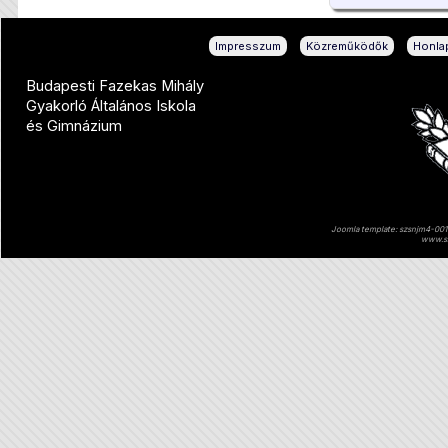
|
|
Impresszum
Közreműködők
Honlap
Budapesti Fazekas Mihály
Gyakorló Általános Iskola
és Gimnázium
Joomla template: szsnjm4-001 
www.sz