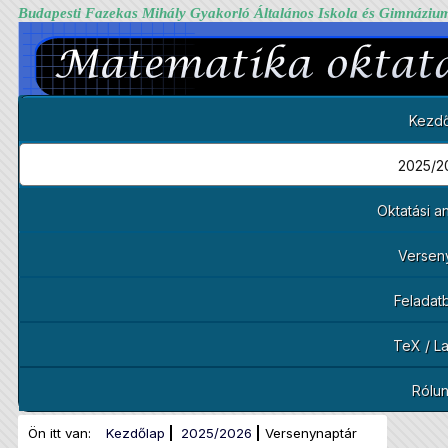
Budapesti Fazekas Mihály Gyakorló Általános Iskola és Gimnáziu
Kezdő
2025/2
Oktatási 
Versen
Feladat
TeX / L
Rólu
Ön itt van:
Kezdőlap
2025/2026
Versenynaptár