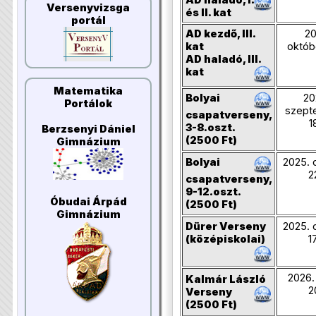
Versenyvizsga
és II. kat
portál
AD kezdő, III.
20
kat
októb
AD haladó, III.
kat
Matematika
Bolyai
20
Portálok
szept
csapatverseny,
1
3-8.oszt.
Berzsenyi Dániel
(2500 Ft)
Gimnázium
Bolyai
2025. 
2
csapatverseny,
9-12.oszt.
Óbudai Árpád
(2500 Ft)
Gimnázium
Dürer
Verseny
2025. 
(középiskolai)
1
2026. 
Kalmár László
2
Verseny
(2500 Ft)