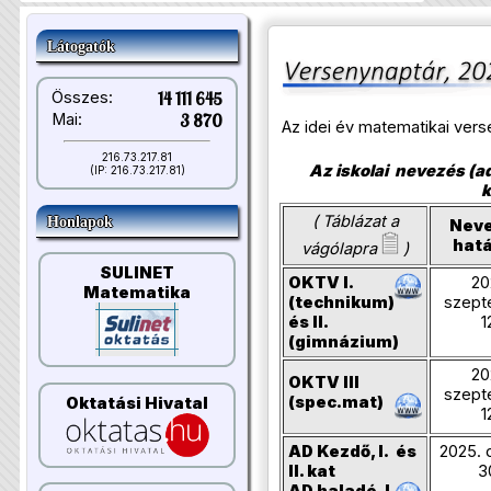
Látogatók
Összes:
14 111 645
Mai:
3 870
Az idei év matematikai ver
216.73.217.81
Az iskolai nevezés (ad
(IP: 216.73.217.81)
k
( Táblázat a
Honlapok
Neve
hatá
vágólapra
)
SULINET
OKTV I.
20
Matematika
(technikum)
szept
és II.
1
(gimnázium)
20
OKTV III
szept
(spec.mat)
Oktatási Hivatal
1
AD Kezdő, I. és
2025. 
II. kat
3
AD haladó, I.