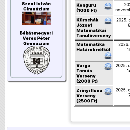
Szent István
20
Kenguru
Gimnázium
novemb
(1000 Ft)
Kürschák
2025. 
József
8
Matematikai
Békásmegyeri
Tanulóverseny
Veres Péter
Gimnázium
Matematika
2026. 
Határok nélkül
1
Varga
2025. 
Tamás
1
Verseny
(2000 Ft)
2025. 
Zrínyi Ilona
7
Verseny
(2500 Ft)