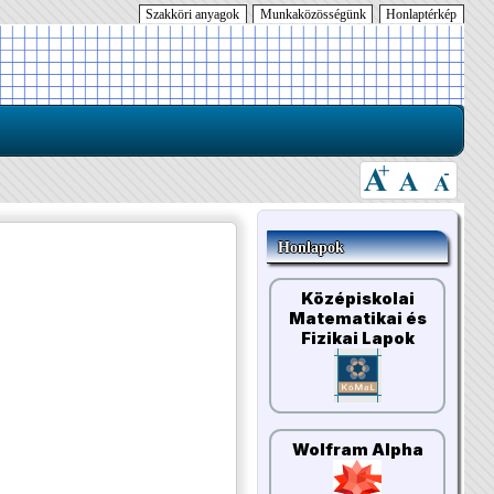
Szakköri anyagok
Munkaközösségünk
Honlaptérkép
Honlapok
Középiskolai
Matematikai és
Fizikai Lapok
Wolfram Alpha