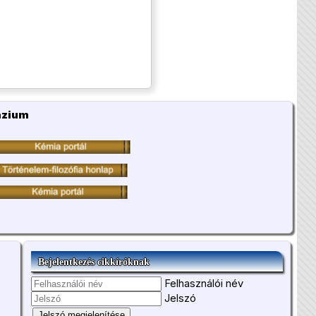
ázium
Bejelentkezés cikkíróknak
Felhasználói név
Jelszó
Jelszó megjelenítése