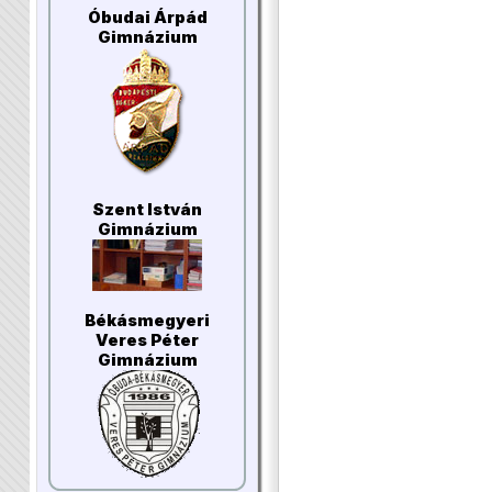
Óbudai Árpád
Gimnázium
Szent István
Gimnázium
Békásmegyeri
Veres Péter
Gimnázium