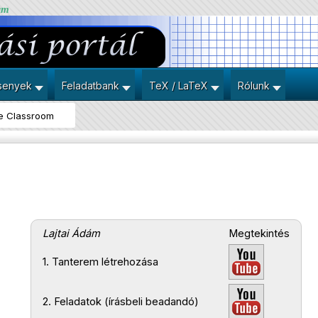
um
senyek
Feladatbank
TeX / LaTeX
Rólunk
e Classroom
Lajtai Ádám
Megtekintés
1. Tanterem létrehozása
2. Feladatok (írásbeli beadandó)