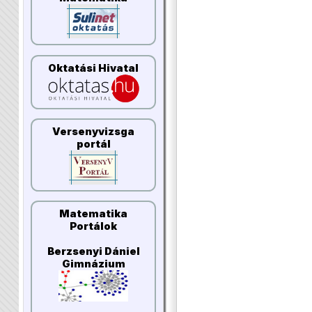
Oktatási Hivatal
Versenyvizsga
portál
Matematika
Portálok
Berzsenyi Dániel
Gimnázium