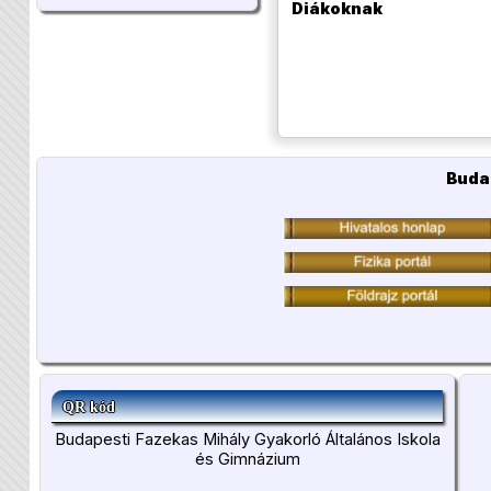
Diákoknak
Buda
QR kód
Budapesti Fazekas Mihály Gyakorló Általános Iskola
és Gimnázium