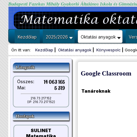
Budapesti Fazekas Mihály Gyakorló Általános Iskola és Gimnázi
Kezdőlap
2025/2026
Oktatási anyagok
Ver
Ön itt van:
Kezdőlap
Oktatási anyagok
Könyvespolc
Googl
Látogatók
Google Classroom
Összes:
14 063 165
Mai:
5 319
Tanároknak
216.73.217.152
(IP: 216.73.217.152)
Honlapok
SULINET
Matematika