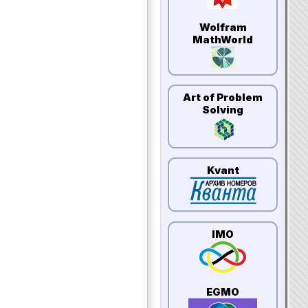
Wolfram
MathWorld
Art of Problem
Solving
Kvant
IMO
EGMO